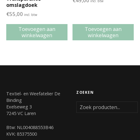
€
49,00
incl. btw
omslagdoek
€
55,00
incl. btw
Toevoegen aan
Toevoegen aan
winkelwagen
winkelwagen
ZOEKEN
Textiel- en Weefatelier De
Binding
Exelseweg 3
7245 VC Laren
Btw: NL004088553B46
KVK: 85375500