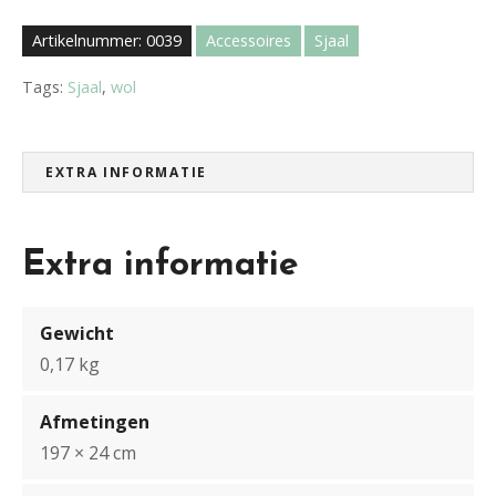
a
a
Artikelnummer:
0039
Accessoires
Sjaal
l
b
Tags:
Sjaal
,
wol
l
a
u
EXTRA INFORMATIE
w
a
a
Extra informatie
n
t
a
Gewicht
l
0,17 kg
Afmetingen
197 × 24 cm