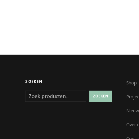
ZOEKEN
Shop
ZOEKEN
Proje
Nieuw
Over 
Conta