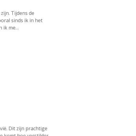
v
i
zijn. Tijdens de
e
ral sinds ik in het
r
n
n ik me…
a
t
u
u
r
e
l
e
m
e
n
t
e
n
ë. Dit zijn prachtige
je komt hoe verstilder