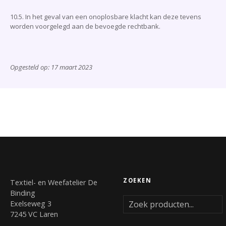
10.5. In het geval van een onoplosbare klacht kan deze tevens
worden voorgelegd aan de bevoegde rechtbank.
Opgesteld op: 17 maart 2023
ZOEKEN
Textiel- en Weefatelier De
Binding
Exelseweg 3
7245 VC Laren