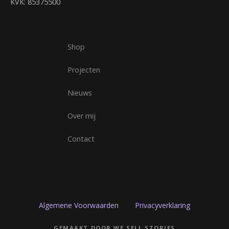
KVK: 85375500
Shop
Projecten
Nieuws
Over mij
Contact
Algemene Voorwaarden
Privacyverklaring
GEMAAKT DOOR WE SELL STORIES