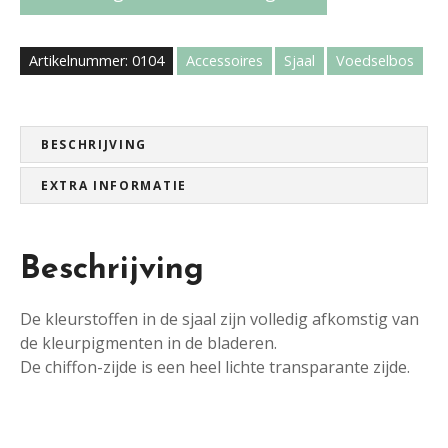
c
o
-
Artikelnummer:
0104
Accessoires
Sjaal
Voedselbos
p
r
i
n
BESCHRIJVING
t
EXTRA INFORMATIE
s
j
a
Beschrijving
a
l
a
De kleurstoffen in de sjaal zijn volledig afkomstig van
a
de kleurpigmenten in de bladeren.
n
De chiffon-zijde is een heel lichte transparante zijde.
t
a
l