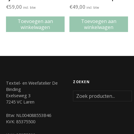
€
59,00
€
49,00
incl. btw
incl. btw
Toevoegen aan
Toevoegen aan
winkelwagen
winkelwagen
ZOEKEN
Textiel- en Weefatelier De
Binding
Exelseweg 3
7245 VC Laren
Btw: NL004088553B46
KVK: 85375500