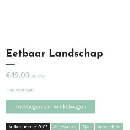
Eetbaar Landschap
€
49,00
incl. btw
1 op voorraad
E
Toevoegen aan winkelwagen
e
t
b
Artikelnummer:
0103
Accessoires
Sjaal
Voedselbos