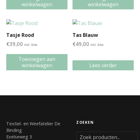
winkelwagen
winkelwagen
Tasje Rood
Tas Blauw
€
39,00
€
49,00
incl. btw
incl. btw
Toevoegen aan
winkelwagen
Lees verder
ZOEKEN
Textiel- en Weefatelier De
Binding
Exelseweg 3