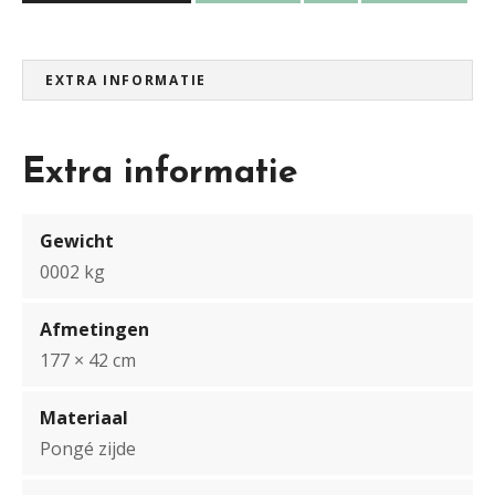
a
a
r
L
EXTRA INFORMATIE
a
n
d
Extra informatie
s
c
Gewicht
h
a
0002 kg
p
a
Afmetingen
a
177 × 42 cm
n
t
Materiaal
a
Pongé zijde
l