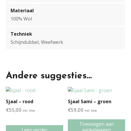
Materiaal
100% Wol
Techniek
Schijndubbel, Weefwerk
Andere suggesties…
Sjaal – rood
Sjaal Sami – groen
€
55,00
€
59,00
incl. btw
incl. btw
Toevoegen aan
Lees verder
winkelwagen