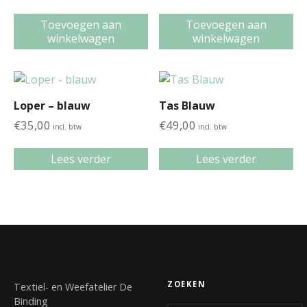
Toevoegen aan
Toevoegen aan
winkelwagen
winkelwagen
Loper – blauw
Tas Blauw
€
35,00
€
49,00
incl. btw
incl. btw
Lees verder
Lees verder
ZOEKEN
Textiel- en Weefatelier De
Binding