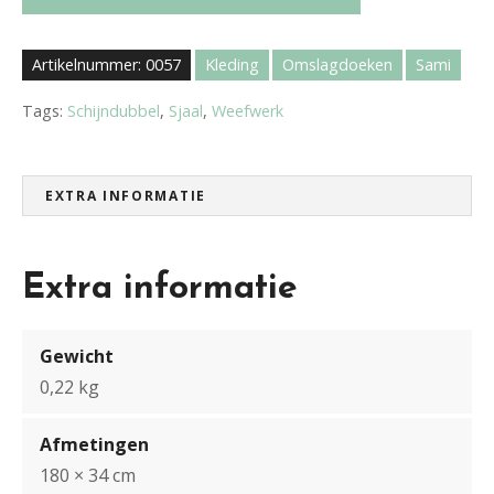
j
a
a
Artikelnummer:
0057
Kleding
Omslagdoeken
Sami
l
S
Tags:
Schijndubbel
,
Sjaal
,
Weefwerk
a
m
i
EXTRA INFORMATIE
-
b
l
Extra informatie
a
u
w
Gewicht
a
0,22 kg
a
n
Afmetingen
t
180 × 34 cm
a