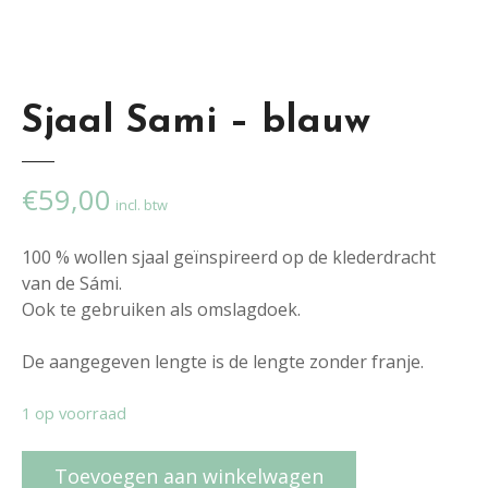
Sjaal Sami – blauw
€
59,00
incl. btw
100 % wollen sjaal geïnspireerd op de klederdracht
van de Sámi.
Ook te gebruiken als omslagdoek.
De aangegeven lengte is de lengte zonder franje.
1 op voorraad
S
Toevoegen aan winkelwagen