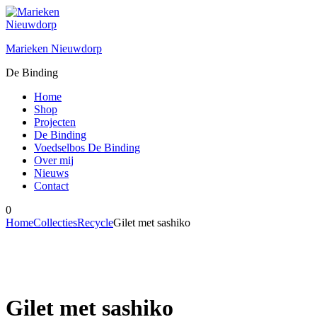
Ga
naar
de
Marieken Nieuwdorp
inhoud
De Binding
Home
Shop
Projecten
De Binding
Voedselbos De Binding
Over mij
Nieuws
Contact
0
Home
Collecties
Recycle
Gilet met sashiko
Gilet met sashiko