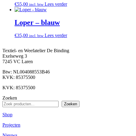
€
55,00
Lees verder
incl. btw
Loper – blauw
€
35,00
Lees verder
incl. btw
Textiel- en Weefatelier De Binding
Exelseweg 3
7245 VC Laren
Btw: NL004088553B46
KVK: 85375500
KVK: 85375500
Zoeken
Zoeken
Shop
Projecten
Nieuws