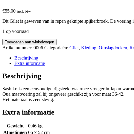
€
55,00
incl. btw
Dit Gilet is geweven van in repen geknipte spijkerbroek. De voering i
1 op voorraad
Gilet
Toevoegen aan winkelwagen
met
Artikelnummer:
0006
Categorieën:
Gilet
,
Kleding
,
Omslagdoeken
,
Re
sashiko
aantal
Beschrijving
Extra informatie
Beschrijving
Sashiko is een eenvoudige rijgsteek, waarmee vroeger in Japan warme 
Qua maatvoering zal hij ongeveer geschikt zijn voor maat 36-42.
Het materiaal is zeer stevig.
Extra informatie
Gewicht
0,46 kg
Afmetingen
66 × 52 cm