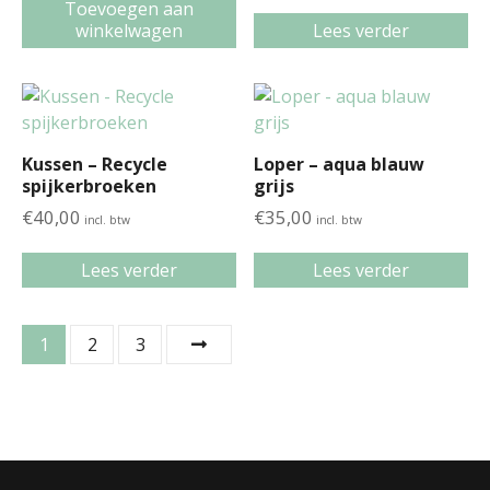
Toevoegen aan
winkelwagen
Lees verder
Kussen – Recycle
Loper – aqua blauw
spijkerbroeken
grijs
€
40,00
€
35,00
incl. btw
incl. btw
Lees verder
Lees verder
1
2
3