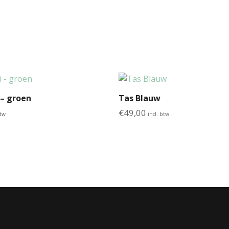
a
l
 – groen
Tas Blauw
€
49,00
btw
incl. btw