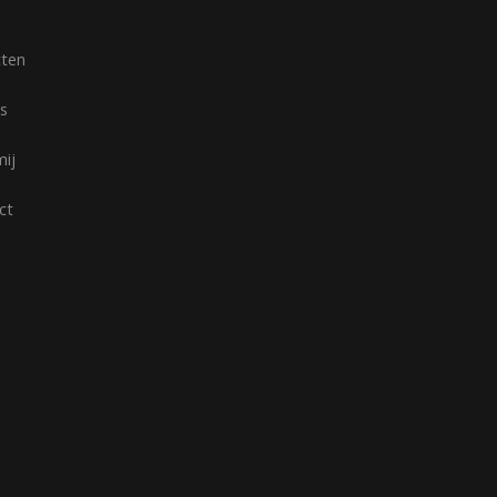
cten
s
mij
ct