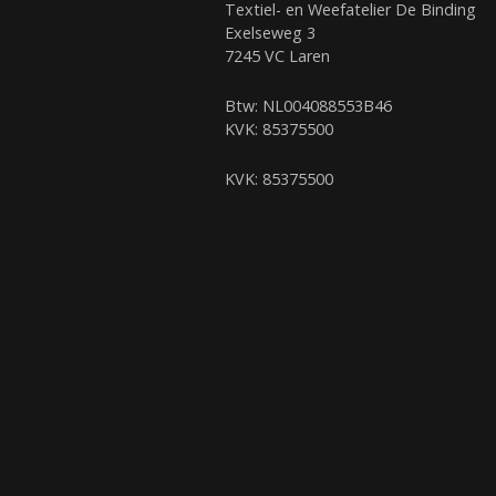
Textiel- en Weefatelier De Binding
Exelseweg 3
7245 VC Laren
Btw: NL004088553B46
KVK: 85375500
KVK: 85375500