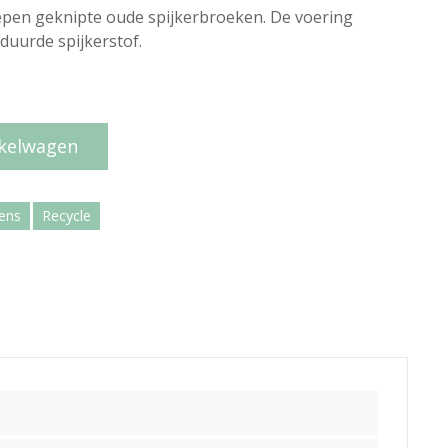
epen geknipte oude spijkerbroeken. De voering
duurde spijkerstof.
kelwagen
ens
Recycle