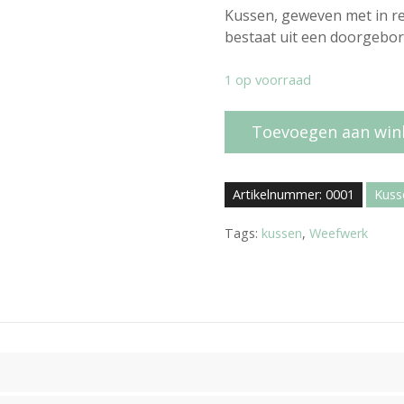
Kussen, geweven met in r
bestaat uit een doorgebor
1 op voorraad
K
Toevoegen aan win
u
s
s
Artikelnummer:
0001
Kuss
e
n
Tags:
kussen
,
Weefwerk
-
R
e
c
y
c
l
e