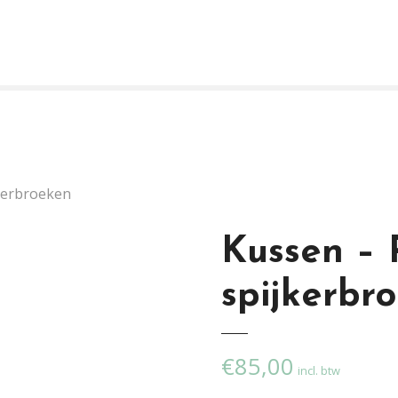
jkerbroeken
Kussen – 
spijkerbr
€
85,00
incl. btw