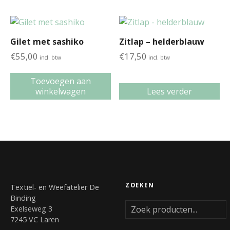
Gilet met sashiko
Zitlap – helderblauw
€
55,00
€
17,50
incl. btw
incl. btw
Toevoegen aan
winkelwagen
Lees verder
ZOEKEN
Textiel- en Weefatelier De
Binding
Exelseweg 3
7245 VC Laren