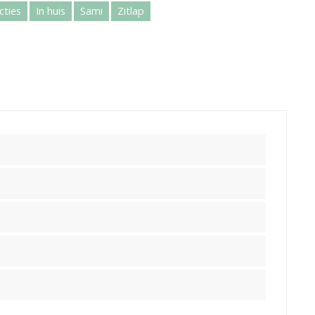
cties
In huis
Sami
Zitlap
k