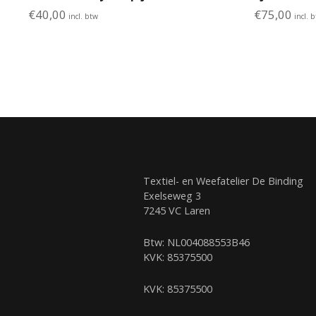
€
40,00
€
75,00
incl. btw
incl. 
Textiel- en Weefatelier De Binding
Exelseweg 3
7245 VC Laren
Btw: NL004088553B46
KVK: 85375500
KVK: 85375500