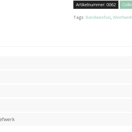
Artikelnummer:
0062
Colle
Tags:
Bandweefsel
,
Weefwer
eefwerk