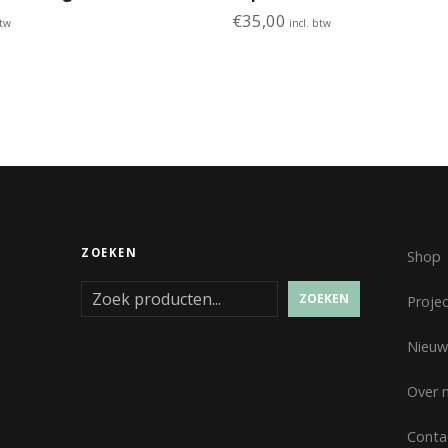
€
35,00
btw
incl. btw
ZOEKEN
Shop
ZOEKEN
Proje
Nieuw
Over 
Conta