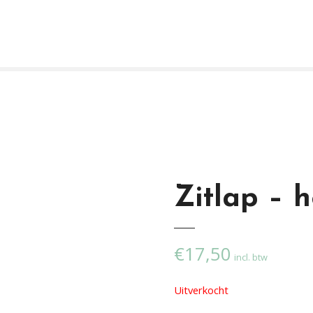
Zitlap – 
€
17,50
incl. btw
Uitverkocht