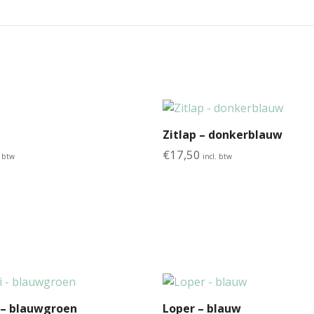
Zitlap – donkerblauw
€
17,50
. btw
incl. btw
 – blauwgroen
Loper – blauw