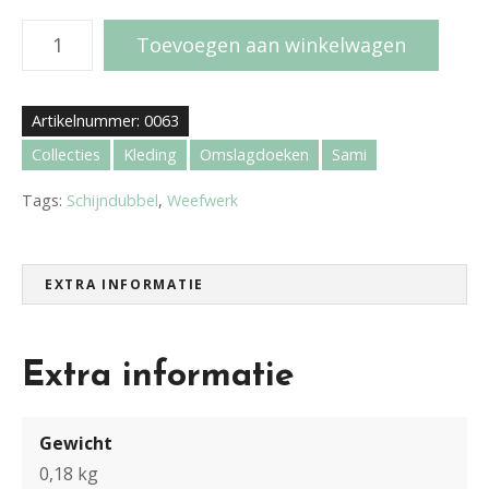
S
Toevoegen aan winkelwagen
j
a
a
Artikelnummer:
0063
l
Collecties
Kleding
Omslagdoeken
Sami
S
a
Tags:
Schijndubbel
,
Weefwerk
m
i
-
EXTRA INFORMATIE
r
o
o
Extra informatie
d
/
z
Gewicht
w
0,18 kg
a