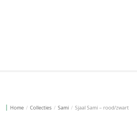
G
a
n
a
a
r
d
e
i
n
h
o
u
d
Home
Collecties
Sami
Sjaal Sami – rood/zwart