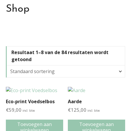
Shop
Resultaat 1–8 van de 84 resultaten wordt
getoond
Eco-print Voedselbos
Aarde
€
59,00
€
125,00
incl. btw
incl. btw
Toevoegen aan
Toevoegen aan
winkelwagen
winkelwagen