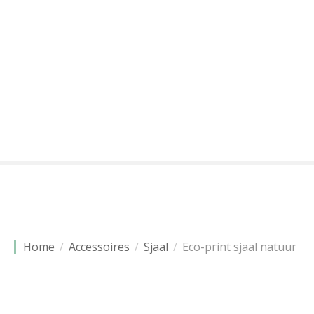
G
a
n
a
a
r
d
e
i
n
h
o
u
d
Home
Accessoires
Sjaal
Eco-print sjaal natuur