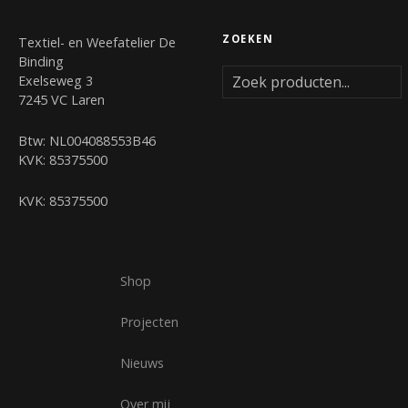
ZOEKEN
Textiel- en Weefatelier De
Binding
Exelseweg 3
7245 VC Laren
Btw: NL004088553B46
KVK: 85375500
KVK: 85375500
Shop
Projecten
Nieuws
Over mij