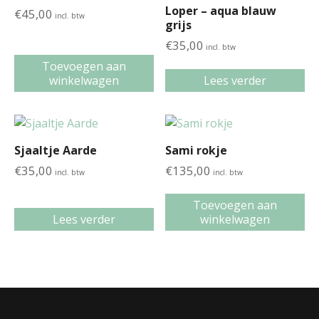
Loper – aqua blauw
€
45,00
incl. btw
grijs
€
35,00
incl. btw
Toevoegen aan
winkelwagen
Lees verder
Sjaaltje Aarde
Sami rokje
€
35,00
€
135,00
incl. btw
incl. btw
Toevoegen aan
Lees verder
winkelwagen