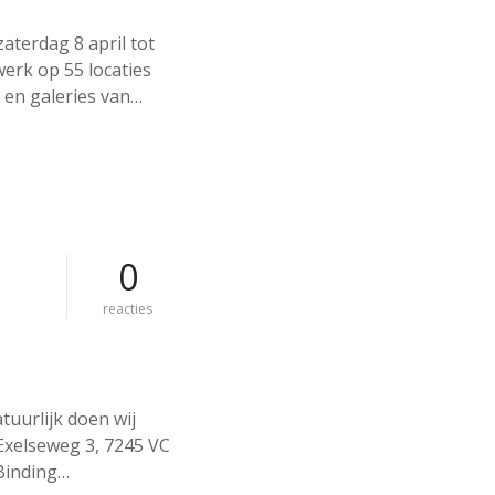
n
s
aterdag 8 april tot
t
erk op 55 locaties
r
o
 en galeries van…
u
t
e
l
o
c
h
e
0
m
o
reacties
p
k
u
n
s
tuurlijk doen wij
t
Exelseweg 3, 7245 VC
r
o
 Binding…
u