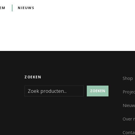
EM
NIEUWS
ZOEKEN
Shop
ZOEKEN
Proje
Nieuw
Over 
Conta