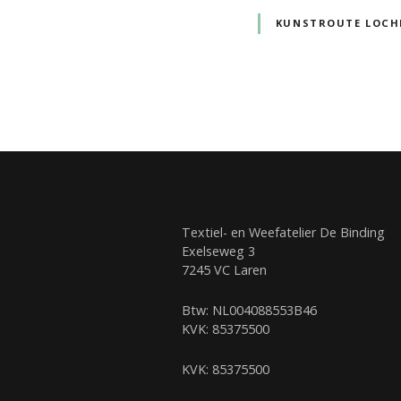
KUNSTROUTE LOCH
B
e
r
i
Textiel- en Weefatelier De Binding
Exelseweg 3
c
7245 VC Laren
h
Btw: NL004088553B46
KVK: 85375500
t
KVK: 85375500
e