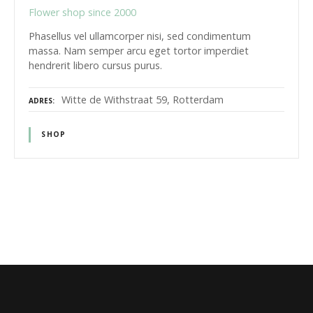
Flower shop since 2000
Phasellus vel ullamcorper nisi, sed condimentum
massa. Nam semper arcu eget tortor imperdiet
hendrerit libero cursus purus.
Witte de Withstraat 59, Rotterdam
ADRES
SHOP
B
e
r
i