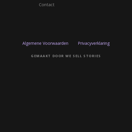
Contact
t
i
e
Algemene Voorwaarden
Privacyverklaring
GEMAAKT DOOR WE SELL STORIES