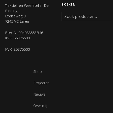
ZOEKEN
Textiel- en Weefatelier De
c
Binding
Exelseweg 3
h
7245 VC Laren
t
Btw: NL004088553B46
e
KVK: 85375500
n
KVK: 85375500
n
a
Shop
v
Projecten
i
Nieuws
g
Over mij
a