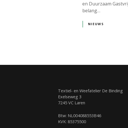
en Duurzaam Gastvrij
belang…
NIEUWS
B
e
r
i
Textiel- en Weefatelier De Binding
Exelseweg 3
c
7245 VC Laren
h
Btw: NL004088553B46
KVK: 85375500
t