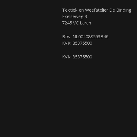
Textiel- en Weefatelier De Binding
Exelseweg 3
7245 VC Laren
Btw: NL004088553B46
KVK: 85375500
KVK: 85375500