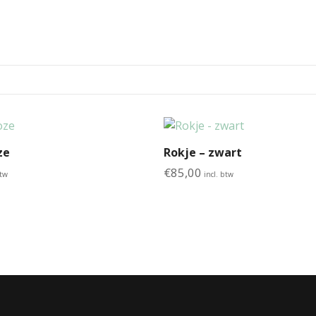
ze
Rokje – zwart
€
85,00
btw
incl. btw