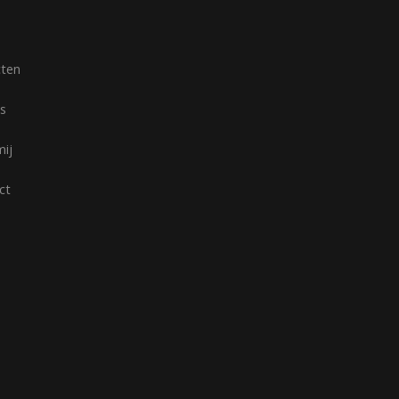
cten
s
mij
ct