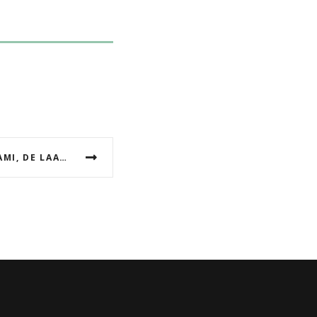
GEÏNSPIREERD DOOR DE SAMI, DE LAATSTE INHEEMSE BEVOLKING VAN EUROPA.