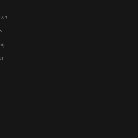
cten
s
mij
ct