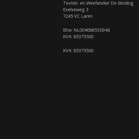
t
Textiel- en Weefatelier De Binding
Exelseweg 3
n
7245 VC Laren
a
Btw: NL004088553B46
KVK: 85375500
v
KVK: 85375500
i
g
a
t
i
e